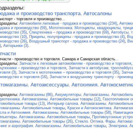
одразделы:
одажа и производство транспорта. Автосалоны
анспорт - торговля и производство
...
дразделы:
Автомобили легковые - продажа и производство (234)
,
Автомо
одажа и производство (59)
,
Мототехника. Мотоциклы, квадроциклы, трици
оизводство (35)
,
Спецтехника – продажа и производство (69)
,
Автобусы, т
оизводство (10)
,
Прицепы, полуприцепы - продажа и производство (4)
,
Во
оизводство (26)
,
Воздушный транспорт - продажа и производство (24)
,
Ве
)
,
Авторынки (3)
.
пчасти
пчасти - производство и торговля. Самара и Самарская область
...
дразделы:
Запчасти к легковым автомобилям - производство и торговля
ецтехники – производство и торговля
,
Запчасти к автобусам, троллейбус
говля (3)
,
Запчасти к мототехнике – производство и торговля (35)
,
Запча
оизводство и торговля (16)
,
Запчасти к воздушному транспорту - производ
томагазины. Автоаксессуары. Автохимия. Автокосметик
дразделы:
Автомагазины (86)
,
Аккумуляторы. Автомагазины. Автомобиль
деотехника. Автомагазины. Автомобильные товары (12)
,
Газотопливное о
томобильные товары (13)
,
Интерьер салона. Автомагазины. Автомобильны
томагазины. Автомобильные товары
,
Краски и Автокосметика. Автомагаз
сла и Автохимия. Автомагазины. Автомобильные товары (58)
,
Навигацио
мпьютеры. Автомагазины. Автомобильные товары
,
Противоугонные устро
томагазины. Автомобильные товары (26)
,
Cтекло. Оптика. Фары. Автома
нинг и аэрография. Автомагазины. Автомобильные товары
,
Электрика. А