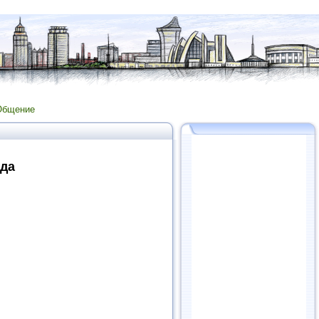
Общение
ада