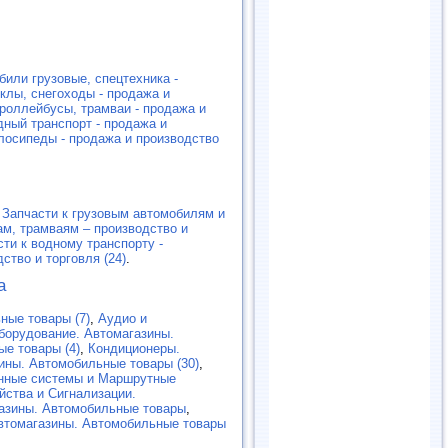
били грузовые, спецтехника -
клы, снегоходы - продажа и
роллейбусы, трамваи - продажа и
дный транспорт - продажа и
лосипеды - продажа и производство
,
Запчасти к грузовым автомобилям и
ам, трамваям – производство и
сти к водному транспорту -
ство и торговля (24)
.
а
ные товары (7)
,
Аудио и
борудование. Автомагазины.
е товары (4)
,
Кондиционеры.
ины. Автомобильные товары (30)
,
нные системы и Маршрутные
йства и Сигнализации.
газины. Автомобильные товары
,
втомагазины. Автомобильные товары