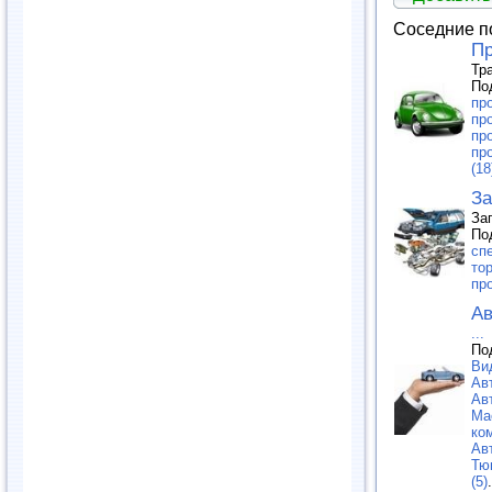
Соседние п
Пр
Тр
По
пр
пр
пр
пр
(18
За
За
По
сп
тор
пр
Ав
...
По
Ви
Ав
Ав
Ма
ко
Ав
Тю
(5)
.