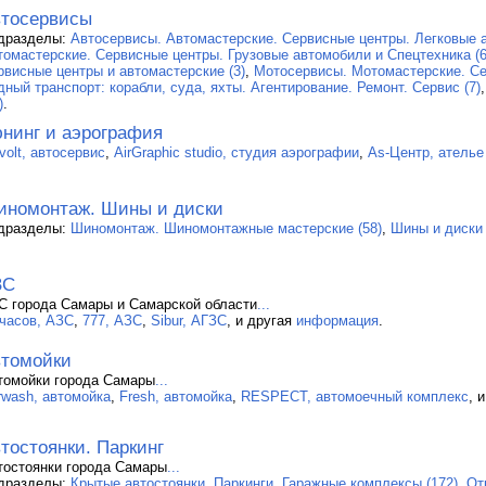
тосервисы
дразделы:
Автосервисы. Автомастерские. Сервисные центры. Легковые а
томастерские. Сервисные центры. Грузовые автомобили и Спецтехника (6
рвисные центры и автомастерские (3)
,
Мотосервисы. Мотомастерские. Се
дный транспорт: корабли, суда, яхты. Агентирование. Ремонт. Сервис (7)
)
.
нинг и аэрография
volt, автосервис
,
AirGraphic studio, студия аэрографии
,
As-Центр, ателье
номонтаж. Шины и диски
дразделы:
Шиномонтаж. Шиномонтажные мастерские (58)
,
Шины и диски 
ЗС
С города Самары и Самарской области
...
 часов, АЗС
,
777, АЗС
,
Sibur, АГЗС
, и другая
информация
.
томойки
томойки города Самары
...
rwash, автомойка
,
Fresh, автомойка
,
RESPECT, автомоечный комплекс
, 
тостоянки. Паркинг
тостоянки города Самары
...
дразделы:
Крытые автостоянки. Паркинги. Гаражные комплексы (172)
,
От