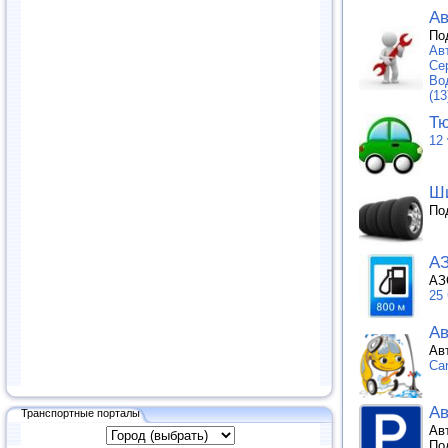
Ав
По
Ав
Се
Во
(13
Тю
12 
Ши
По
А
АЗ
25
Ав
Ав
Ca
Ав
Транспортные порталы
Ав
По