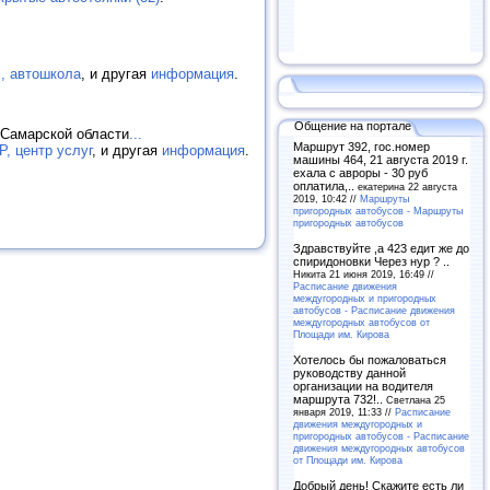
 автошкола
, и другая
информация
.
Общение на портале
 Самарской области
...
Маршрут 392, гос.номер
 центр услуг
, и другая
информация
.
машины 464, 21 августа 2019 г.
ехала с авроры - 30 руб
оплатила,..
екатерина 22 августа
2019, 10:42 //
Маршруты
пригородных автобусов - Маршруты
пригородных автобусов
Здравствуйте ,а 423 едит же до
спиридоновки Через нур ? ..
Никита 21 июня 2019, 16:49 //
Расписание движения
междугородных и пригородных
автобусов - Расписание движения
междугородных автобусов от
Площади им. Кирова
Хотелось бы пожаловаться
руководству данной
организации на водителя
маршрута 732!..
Светлана 25
января 2019, 11:33 //
Расписание
движения междугородных и
пригородных автобусов - Расписание
движения междугородных автобусов
от Площади им. Кирова
Добрый день! Скажите есть ли