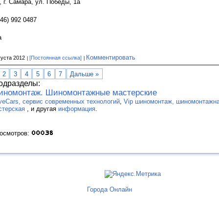
, г. Самара, ул. Победы, 1а
846) 992 0487
а
Комментировать
густа 2012
[Постоянная ссылка]
2
3
4
5
6
7
Дальше »
одразделы:
номонтаж. Шиномонтажные мастерские
veCars, сервис современных технологий
,
Vip шиномонтаж, шиномонтажна
стерская
, и другая
информация
.
росмотров:
Города Онлайн