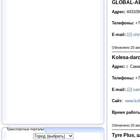
GLOBAL-АВ
Адрес:
443109
Телефоны:
+7
E
-
mail
:
shi
Обновлено 20 ав
Kolesa-dar
Адрес:
г. Сама
Телефоны:
+7
E
-
mail
:
sam
Сайт:
www.kol
Время работ
Обновлено 20 ав
Транспортные порталы
Tyre Plus,