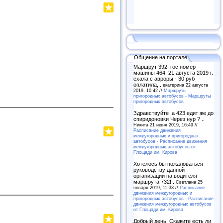
Общение на портале
Маршрут 392, гос.номер
машины 464, 21 августа 2019 г.
ехала с авроры - 30 руб
оплатила,..
екатерина 22 августа
2019, 10:42 //
Маршруты
пригородных автобусов - Маршруты
пригородных автобусов
Здравствуйте ,а 423 едит же до
спиридоновки Через нур ? ..
Никита 21 июня 2019, 16:49 //
Расписание движения
междугородных и пригородных
автобусов - Расписание движения
междугородных автобусов от
Площади им. Кирова
Хотелось бы пожаловаться
руководству данной
организации на водителя
маршрута 732!..
Светлана 25
января 2019, 11:33 //
Расписание
движения междугородных и
пригородных автобусов - Расписание
движения междугородных автобусов
от Площади им. Кирова
Добрый день! Скажите есть ли