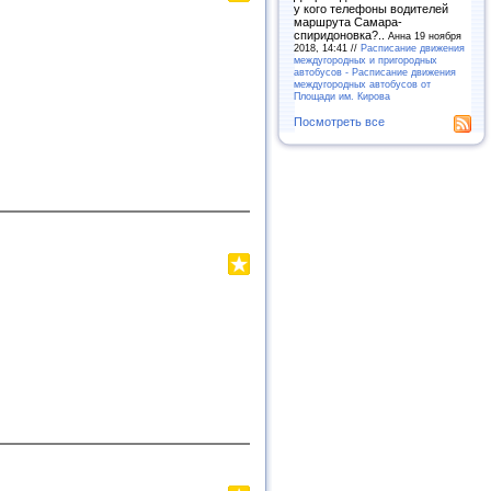
у кого телефоны водителей
маршрута Самара-
спиридоновка?..
Анна 19 ноября
2018, 14:41 //
Расписание движения
междугородных и пригородных
автобусов - Расписание движения
междугородных автобусов от
Площади им. Кирова
Посмотреть все