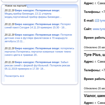
Адрес:
г. Сам
Новое на портале
20.11.19
Бюро находок: Потерянные вещи:
Телефоны:
+7
Медиц.прибор Биомедис.13.11 утеряла
медиц.портативный прибор фирмы Биомедис...
E-mail:
tyr
20.11.19
Бюро находок: Потерянные вещи:
Потерял
синий пакет.Сегодня 14.11.19 примерно 15:30 - 16:..
Сайт
:
www.tyre
20.11.19
Бюро находок: Потерянные вещи:
Потеряли
Время работ
детские очки в футляре фиолетовом в 70 маршруте
автобуса.13.11...
Обновлено 20 ав
20.11.19
Бюро находок: Потерянные вещи:
потерялись
перчатки.Потерялись перчатки кожанные тонкие темно
Tyre Plus,
синего цвета в трамвае 20..
Адрес:
г. Сам
20.11.19
Бюро находок: Потерянные вещи:
Забыл
рюкзак синий с формой футбольной. Потеряли рюкзак
05.11.2019 примерно в 17.30- 18...
Телефоны:
+7
Посмотреть все
Время работ
Обновлено 20 ав
Vianor, ши
Адрес:
г. Сама