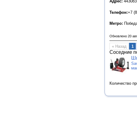
Адрес:
443083
Телефон:
+7 (
Метро:
Побед
Обновлено 20 ав
« Назад
1
Соседние п
Ши
Sa
ма
Количество п