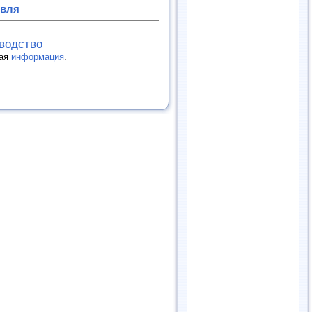
овля
зводство
гая
информация
.