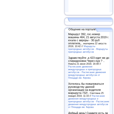
Общение на портале
Маршрут 392, гос.номер
машины 464, 21 августа 2019 г.
ехала с авроры - 30 руб
оплатила,..
екатерина 22 августа
2019, 10:42 //
Маршруты
пригородных автобусов - Маршруты
пригородных автобусов
Здравствуйте ,а 423 едит же до
спиридоновки Через нур ? ..
Никита 21 июня 2019, 16:49 //
Расписание движения
междугородных и пригородных
автобусов - Расписание движения
междугородных автобусов от
Площади им. Кирова
Хотелось бы пожаловаться
руководству данной
организации на водителя
маршрута 732!..
Светлана 25
января 2019, 11:33 //
Расписание
движения междугородных и
пригородных автобусов - Расписание
движения междугородных автобусов
от Площади им. Кирова
Добрый день! Скажите есть ли