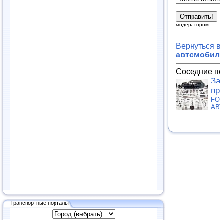
модератором.
Вернуться 
автомобиля
Соседние п
За
пр
FO
АВ
Транспортные порталы