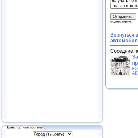
Получать почт
модератором.
Вернуться 
автомобиля
Соседние п
За
пр
FO
АВ
Транспортные порталы