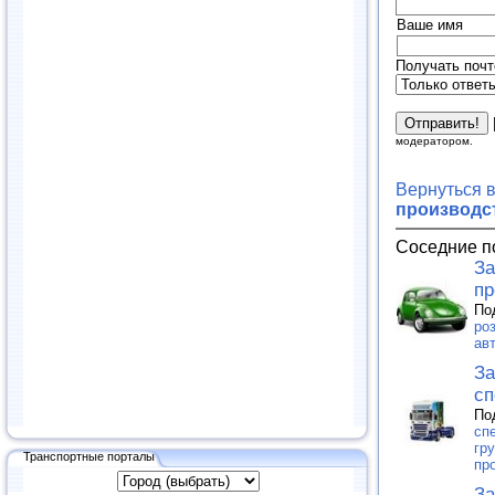
Ваше имя
Получать почт
модератором.
Вернуться 
производст
Соседние п
За
пр
По
ро
ав
За
сп
По
сп
гр
Транспортные порталы
пр
За