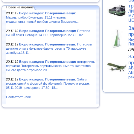
тр
Новое на портале
ЛИ
20.11.19
Бюро находок: Потерянные вещи:
МИ
Медиц.прибор Биомедис.13.11 утеряла
ЦЕ
медиц.портативный прибор фирмы Биомедис...
За
20.11.19
Бюро находок: Потерянные вещи:
Потерял
пр
синий пакет.Сегодня 14.11.19 примерно 15:30 - 16:..
Ro
По
20.11.19
Бюро находок: Потерянные вещи:
Потеряли
др
детские очки в футляре фиолетовом в 70 маршруте
автобуса.13.11...
За
пр
20.11.19
Бюро находок: Потерянные вещи:
потерялись
перчатки.Потерялись перчатки кожанные тонкие темно
АВ
синего цвета в трамвае 20..
АВ
ре
20.11.19
Бюро находок: Потерянные вещи:
Забыл
рюкзак синий с формой футбольной. Потеряли рюкзак
05.11.2019 примерно в 17.30- 18...
Посмотреть все