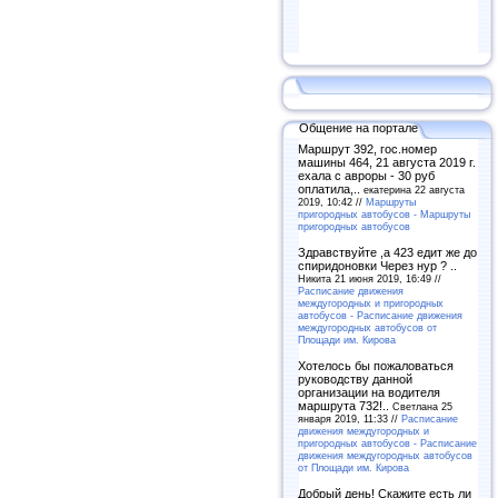
Общение на портале
Маршрут 392, гос.номер
машины 464, 21 августа 2019 г.
ехала с авроры - 30 руб
оплатила,..
екатерина 22 августа
2019, 10:42 //
Маршруты
пригородных автобусов - Маршруты
пригородных автобусов
Здравствуйте ,а 423 едит же до
спиридоновки Через нур ? ..
Никита 21 июня 2019, 16:49 //
Расписание движения
междугородных и пригородных
автобусов - Расписание движения
междугородных автобусов от
Площади им. Кирова
Хотелось бы пожаловаться
руководству данной
организации на водителя
маршрута 732!..
Светлана 25
января 2019, 11:33 //
Расписание
движения междугородных и
пригородных автобусов - Расписание
движения междугородных автобусов
от Площади им. Кирова
Добрый день! Скажите есть ли