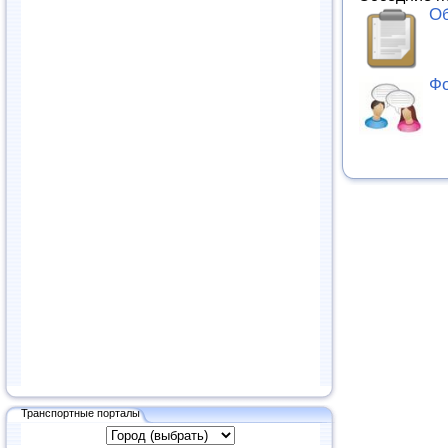
Об
Фо
Транспортные порталы