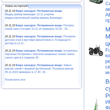
С
Новое на портале
а
20.11.19
Бюро находок: Потерянные вещи:
А
Медиц.прибор Биомедис.13.11 утеряла
медиц.портативный прибор фирмы Биомедис...
п
20.11.19
Бюро находок: Потерянные вещи:
Потерял
М
синий пакет.Сегодня 14.11.19 примерно 15:30 - 16:..
М
20.11.19
Бюро находок: Потерянные вещи:
Потеряли
детские очки в футляре фиолетовом в 70 маршруте
ц
автобуса.13.11...
F
20.11.19
Бюро находок: Потерянные вещи:
потерялись
перчатки.Потерялись перчатки кожанные тонкие темно
к
синего цвета в трамвае 20..
р
20.11.19
Бюро находок: Потерянные вещи:
Забыл
с
рюкзак синий с формой футбольной. Потеряли рюкзак
и
05.11.2019 примерно в 17.30- 18...
В
Посмотреть все
с
Р
И
Ф