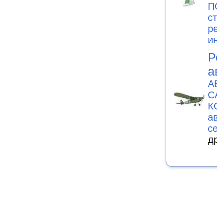
П
с
р
и
Р
а
А
С
К
а
с
д