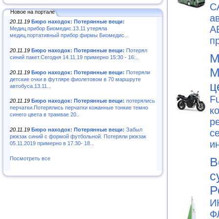
С
Новое на портале
а
20.11.19
Бюро находок: Потерянные вещи:
А
Медиц.прибор Биомедис.13.11 утеряла
медиц.портативный прибор фирмы Биомедис...
п
20.11.19
Бюро находок: Потерянные вещи:
Потерял
М
синий пакет.Сегодня 14.11.19 примерно 15:30 - 16:..
М
20.11.19
Бюро находок: Потерянные вещи:
Потеряли
детские очки в футляре фиолетовом в 70 маршруте
ц
автобуса.13.11...
F
20.11.19
Бюро находок: Потерянные вещи:
потерялись
перчатки.Потерялись перчатки кожанные тонкие темно
к
синего цвета в трамвае 20..
р
20.11.19
Бюро находок: Потерянные вещи:
Забыл
с
рюкзак синий с формой футбольной. Потеряли рюкзак
и
05.11.2019 примерно в 17.30- 18...
В
Посмотреть все
с
Р
И
Ф