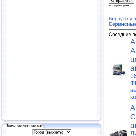
модератором.
Вернуться 
Сервисные
Соседние п
А
А
ц
а
1
Ф
s
к
А
С
а
Транспортные порталы
Л