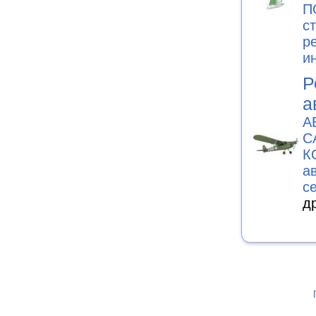
П
с
р
и
Р
а
А
С
К
а
с
д