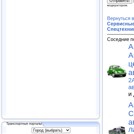
модератором.
Вернуться 
Сервисные
Спецтехни
Соседние п
А
А
ц
а
2
а
и
А
С
а
Транспортные порталы
Л