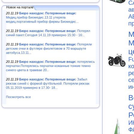
С
Новое на портале
а
20.11.19
Бюро находок: Потерянные вещи:
А
Медиц.прибор Биомедис.13.11 утеряла
медиц.портативный прибор фирмы Биомедис...
п
20.11.19
Бюро находок: Потерянные вещи:
Потерял
М
синий пакет.Сегодня 14.11.19 примерно 15:30 - 16:..
М
20.11.19
Бюро находок: Потерянные вещи:
Потеряли
детские очки в футляре фиолетовом в 70 маршруте
ц
автобуса.13.11...
F
20.11.19
Бюро находок: Потерянные вещи:
потерялись
к
перчатки.Потерялись перчатки кожанные тонкие темно
синего цвета в трамвае 20..
р
с
20.11.19
Бюро находок: Потерянные вещи:
Забыл
рюкзак синий с формой футбольной. Потеряли рюкзак
и
05.11.2019 примерно в 17.30- 18...
В
Посмотреть все
с
Р
И
Ф