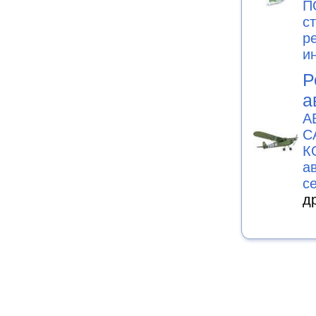
П
с
р
и
Р
а
А
С
К
а
с
д