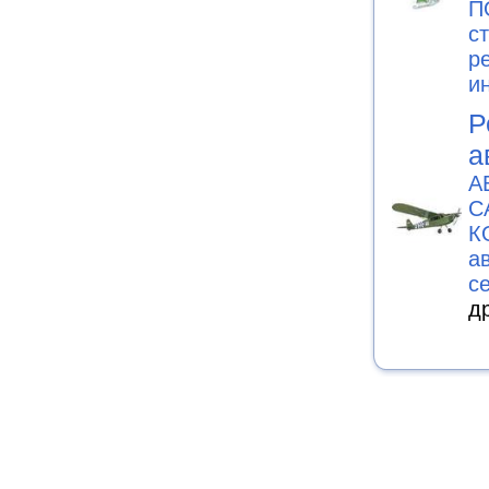
П
с
р
и
Р
а
А
С
К
а
с
д