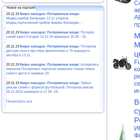
С
Новое на портале
а
20.11.19
Бюро находок: Потерянные вещи:
А
Медиц.прибор Биомедис.13.11 утеряла
медиц.портативный прибор фирмы Биомедис...
п
20.11.19
Бюро находок: Потерянные вещи:
Потерял
М
синий пакет.Сегодня 14.11.19 примерно 15:30 - 16:..
М
20.11.19
Бюро находок: Потерянные вещи:
Потеряли
детские очки в футляре фиолетовом в 70 маршруте
ц
автобуса.13.11...
F
20.11.19
Бюро находок: Потерянные вещи:
потерялись
к
перчатки.Потерялись перчатки кожанные тонкие темно
синего цвета в трамвае 20..
р
с
20.11.19
Бюро находок: Потерянные вещи:
Забыл
рюкзак синий с формой футбольной. Потеряли рюкзак
и
05.11.2019 примерно в 17.30- 18...
В
Посмотреть все
с
Р
И
Ф