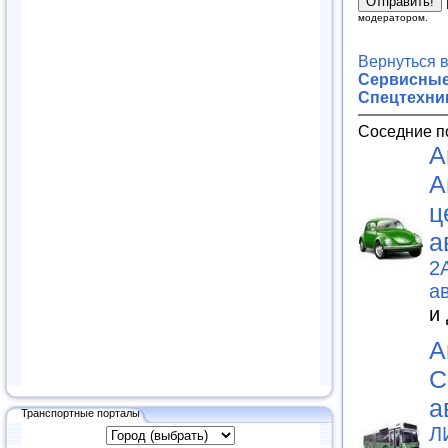
модератором.
Вернуться 
Сервисные
Спецтехни
Соседние п
А
А
ц
а
2
а
и
А
С
а
Транспортные порталы
Л