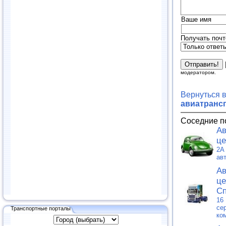
Ваше имя
Получать почт
модератором.
Вернуться 
авиатранс
Соседние п
Ав
це
2A
ав
Ав
це
Сп
16
се
Транспортные порталы
ко