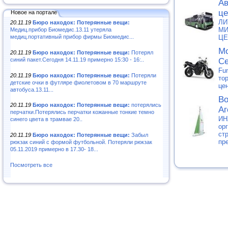
Ав
це
Новое на портале
ЛИ
20.11.19
Бюро находок: Потерянные вещи:
МИ
Медиц.прибор Биомедис.13.11 утеряла
медиц.портативный прибор фирмы Биомедис...
ЦЕ
Мо
20.11.19
Бюро находок: Потерянные вещи:
Потерял
синий пакет.Сегодня 14.11.19 примерно 15:30 - 16:..
Се
Fun
20.11.19
Бюро находок: Потерянные вещи:
Потеряли
то
детские очки в футляре фиолетовом в 70 маршруте
це
автобуса.13.11...
Во
20.11.19
Бюро находок: Потерянные вещи:
потерялись
Аг
перчатки.Потерялись перчатки кожанные тонкие темно
ИН
синего цвета в трамвае 20..
ор
ст
20.11.19
Бюро находок: Потерянные вещи:
Забыл
пр
рюкзак синий с формой футбольной. Потеряли рюкзак
05.11.2019 примерно в 17.30- 18...
Посмотреть все