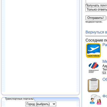
Получать почт
модератором.
Вернуться 
Соседние п
Ра
Ме
Ад
Те
53 
Об
Фо
Транспортные порталы