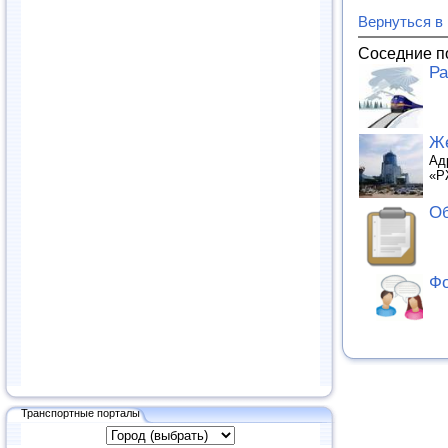
Вернуться в
Соседние п
Ра
Же
Ад
«Р
Об
Фо
Транспортные порталы