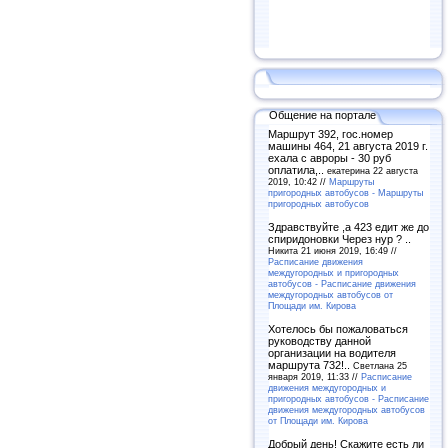
Общение на портале
Маршрут 392, гос.номер
машины 464, 21 августа 2019 г.
ехала с авроры - 30 руб
оплатила,..
екатерина 22 августа
2019, 10:42 //
Маршруты
пригородных автобусов - Маршруты
пригородных автобусов
Здравствуйте ,а 423 едит же до
спиридоновки Через нур ? ..
Никита 21 июня 2019, 16:49 //
Расписание движения
междугородных и пригородных
автобусов - Расписание движения
междугородных автобусов от
Площади им. Кирова
Хотелось бы пожаловаться
руководству данной
организации на водителя
маршрута 732!..
Светлана 25
января 2019, 11:33 //
Расписание
движения междугородных и
пригородных автобусов - Расписание
движения междугородных автобусов
от Площади им. Кирова
Добрый день! Скажите есть ли