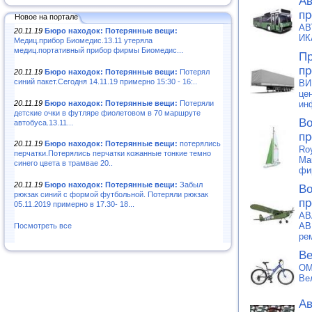
Ав
пр
Новое на портале
АВ
20.11.19
Бюро находок: Потерянные вещи:
ИК
Медиц.прибор Биомедис.13.11 утеряла
медиц.портативный прибор фирмы Биомедис...
Пр
пр
20.11.19
Бюро находок: Потерянные вещи:
Потерял
синий пакет.Сегодня 14.11.19 примерно 15:30 - 16:..
ВИ
це
20.11.19
Бюро находок: Потерянные вещи:
Потеряли
ин
детские очки в футляре фиолетовом в 70 маршруте
Во
автобуса.13.11...
пр
20.11.19
Бюро находок: Потерянные вещи:
потерялись
Ro
перчатки.Потерялись перчатки кожанные тонкие темно
Ma
синего цвета в трамвае 20..
фи
20.11.19
Бюро находок: Потерянные вещи:
Забыл
Во
рюкзак синий с формой футбольной. Потеряли рюкзак
пр
05.11.2019 примерно в 17.30- 18...
АВ
АВ
Посмотреть все
ре
Ве
OM
Ве
Ав