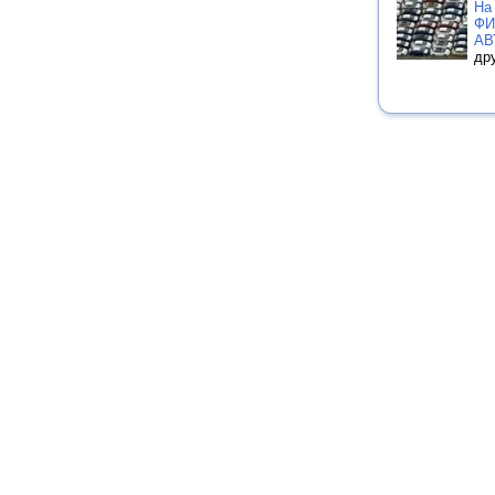
На
ФИ
АВ
др