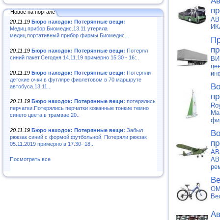
Ав
пр
Новое на портале
АВ
20.11.19
Бюро находок: Потерянные вещи:
ИК
Медиц.прибор Биомедис.13.11 утеряла
медиц.портативный прибор фирмы Биомедис...
Пр
пр
20.11.19
Бюро находок: Потерянные вещи:
Потерял
синий пакет.Сегодня 14.11.19 примерно 15:30 - 16:..
ВИ
це
20.11.19
Бюро находок: Потерянные вещи:
Потеряли
ин
детские очки в футляре фиолетовом в 70 маршруте
Во
автобуса.13.11...
пр
20.11.19
Бюро находок: Потерянные вещи:
потерялись
Ro
перчатки.Потерялись перчатки кожанные тонкие темно
Ma
синего цвета в трамвае 20..
фи
20.11.19
Бюро находок: Потерянные вещи:
Забыл
Во
рюкзак синий с формой футбольной. Потеряли рюкзак
пр
05.11.2019 примерно в 17.30- 18...
АВ
АВ
Посмотреть все
ре
Ве
OM
Ве
Ав