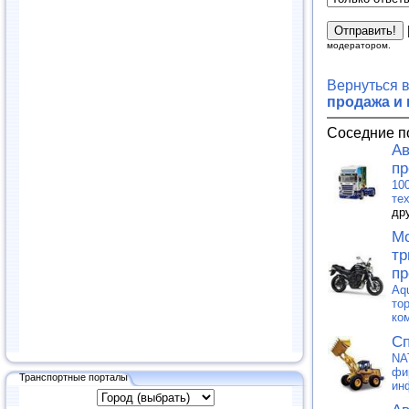
модератором.
Вернуться 
продажа и
Соседние п
Ав
пр
10
те
др
Мо
тр
пр
Aq
то
ко
Сп
NA
фи
Транспортные порталы
ин