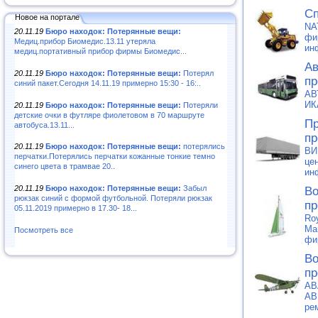
Сп
Новое на портале
NA
20.11.19
Бюро находок: Потерянные вещи:
фи
Медиц.прибор Биомедис.13.11 утеряла
ин
медиц.портативный прибор фирмы Биомедис...
Ав
20.11.19
Бюро находок: Потерянные вещи:
Потерял
пр
синий пакет.Сегодня 14.11.19 примерно 15:30 - 16:..
АВ
ИК
20.11.19
Бюро находок: Потерянные вещи:
Потеряли
детские очки в футляре фиолетовом в 70 маршруте
Пр
автобуса.13.11...
пр
20.11.19
Бюро находок: Потерянные вещи:
потерялись
ВИ
перчатки.Потерялись перчатки кожанные тонкие темно
це
синего цвета в трамвае 20..
ин
20.11.19
Бюро находок: Потерянные вещи:
Забыл
Во
рюкзак синий с формой футбольной. Потеряли рюкзак
пр
05.11.2019 примерно в 17.30- 18...
Ro
Ma
Посмотреть все
фи
Во
пр
АВ
АВ
ре