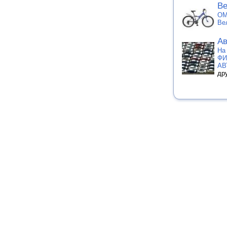
Ве
OM
Ве
Ав
На
ФИ
АВ
др