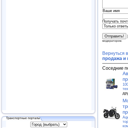
Ваше имя
Получать почт
модератором.
Вернуться 
продажа и
Соседние п
Ав
пр
10
те
др
Мо
тр
пр
Aq
Транспортные порталы
то
ко