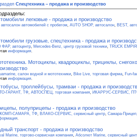
 раздел
Спецтехника – продажа и производство
одразделы:
томобили легковые - продажа и производство
, автосалон автомобилей с пробегом
,
AUTO SHOP, автосалон
,
BEST, авт
томобили грузовые, спецтехника - продажа и производс
0 ФАР, автоцентр
,
Mercedes-Benz, центр грузовой техники
,
TRUCK EMPIRE
угая
информация
.
тотехника. Мотоциклы, квадроциклы, трициклы, снегохо
оизводство
uamarine, салон водной и мототехники
,
Bike Live, торговая фирма
,
Fun-fa
угая
информация
.
тобусы, троллейбусы, трамваи - продажа и производст
ТО-ГАРАНТ, ТФ
,
АВТОСПЕЦ, торговая компания
,
ИКАРРУС-СЕРВИС, ПТ
ицепы, полуприцепы - продажа и производство
КОМП-САМАРА, ТФ
,
ВЛАКО-СЕРВИС, сервисный центр
,
Самара-Прицеп
формация
.
дный транспорт - продажа и производство
yal Marine, торгово-сервисная компания
,
Абсолют Marine, сервисный цен