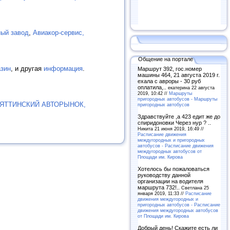
ый завод
,
Авиакор-сервис,
Общение на портале
азин
, и другая
информация
.
Маршрут 392, гос.номер
машины 464, 21 августа 2019 г.
ехала с авроры - 30 руб
оплатила,..
екатерина 22 августа
2019, 10:42 //
Маршруты
пригородных автобусов - Маршруты
ЯТТИНСКИЙ АВТОРЫНОК,
пригородных автобусов
Здравствуйте ,а 423 едит же до
спиридоновки Через нур ? ..
Никита 21 июня 2019, 16:49 //
Расписание движения
междугородных и пригородных
автобусов - Расписание движения
междугородных автобусов от
Площади им. Кирова
Хотелось бы пожаловаться
руководству данной
организации на водителя
маршрута 732!..
Светлана 25
января 2019, 11:33 //
Расписание
движения междугородных и
пригородных автобусов - Расписание
движения междугородных автобусов
от Площади им. Кирова
Добрый день! Скажите есть ли