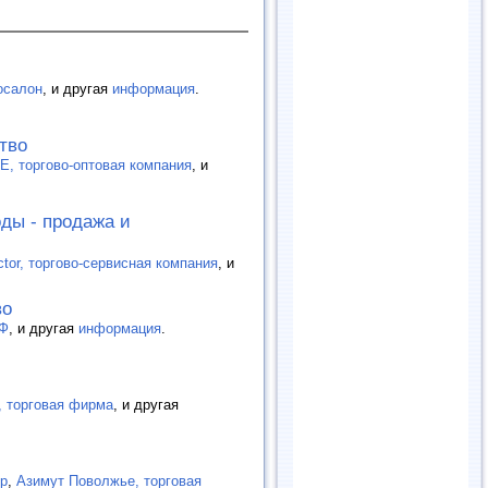
осалон
, и другая
информация
.
тво
, торгово-оптовая компания
, и
ды - продажа и
ctor, торгово-сервисная компания
, и
во
Ф
, и другая
информация
.
, торговая фирма
, и другая
тр
,
Азимут Поволжье, торговая