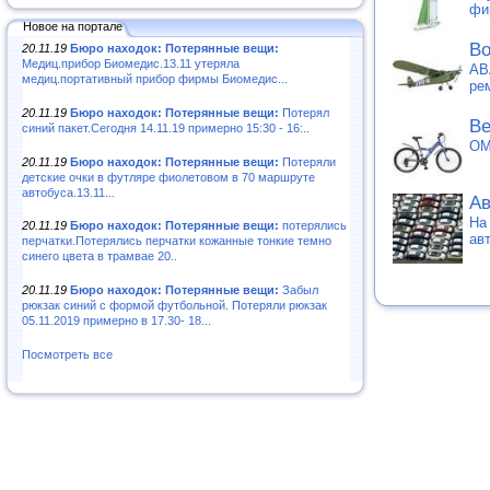
фи
Новое на портале
Во
20.11.19
Бюро находок: Потерянные вещи:
Медиц.прибор Биомедис.13.11 утеряла
АВ
медиц.портативный прибор фирмы Биомедис...
ре
20.11.19
Бюро находок: Потерянные вещи:
Потерял
Ве
синий пакет.Сегодня 14.11.19 примерно 15:30 - 16:..
OM
20.11.19
Бюро находок: Потерянные вещи:
Потеряли
детские очки в футляре фиолетовом в 70 маршруте
автобуса.13.11...
Ав
На
20.11.19
Бюро находок: Потерянные вещи:
потерялись
ав
перчатки.Потерялись перчатки кожанные тонкие темно
синего цвета в трамвае 20..
20.11.19
Бюро находок: Потерянные вещи:
Забыл
рюкзак синий с формой футбольной. Потеряли рюкзак
05.11.2019 примерно в 17.30- 18...
Посмотреть все