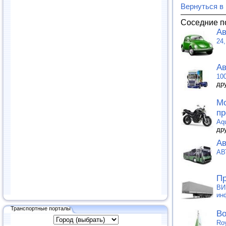
Вернуться в
Соседние п
Ав
24
Ав
10
др
Мо
пр
Aq
др
Ав
АВ
Пр
ВИ
ин
Транспортные порталы
Во
Ro