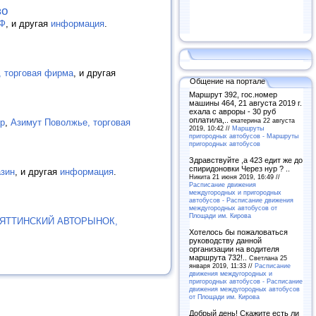
во
Ф
, и другая
информация
.
, торговая фирма
, и другая
Общение на портале
Маршрут 392, гос.номер
машины 464, 21 августа 2019 г.
ехала с авроры - 30 руб
оплатила,..
екатерина 22 августа
тр
,
Азимут Поволжье, торговая
2019, 10:42 //
Маршруты
пригородных автобусов - Маршруты
пригородных автобусов
Здравствуйте ,а 423 едит же до
спиридоновки Через нур ? ..
азин
, и другая
информация
.
Никита 21 июня 2019, 16:49 //
Расписание движения
междугородных и пригородных
автобусов - Расписание движения
междугородных автобусов от
Площади им. Кирова
ЯТТИНСКИЙ АВТОРЫНОК,
Хотелось бы пожаловаться
руководству данной
организации на водителя
маршрута 732!..
Светлана 25
января 2019, 11:33 //
Расписание
движения междугородных и
пригородных автобусов - Расписание
движения междугородных автобусов
от Площади им. Кирова
Добрый день! Скажите есть ли