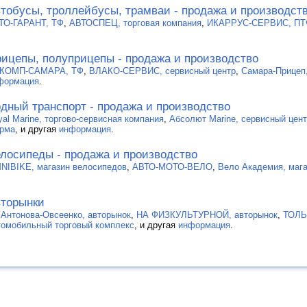
тобусы, троллейбусы, трамваи - продажа и производст
ТО-ГАРАНТ, ТФ
,
АВТОСПЕЦ, торговая компания
,
ИКАРРУС-СЕРВИС, ПТ
ицепы, полуприцепы - продажа и производство
КОМП-САМАРА, ТФ
,
ВЛАКО-СЕРВИС, сервисный центр
,
Самара-Прицеп
формация
.
дный транспорт - продажа и производство
yal Marine, торгово-сервисная компания
,
Абсолют Marine, сервисный цен
рма
, и другая
информация
.
лосипеды - продажа и производство
NIBIKE, магазин велосипедов
,
АВТО-МОТО-ВЕЛО
,
Вело Академия, маг
торынки
 Антонова-Овсеенко, авторынок
,
НА ФИЗКУЛЬТУРНОЙ, авторынок
,
ТОЛЬ
томобильный торговый комплекс
, и другая
информация
.