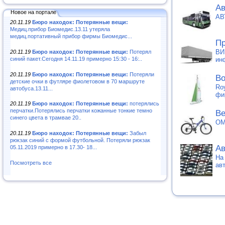
Ав
Новое на портале
АВ
20.11.19
Бюро находок: Потерянные вещи:
Медиц.прибор Биомедис.13.11 утеряла
медиц.портативный прибор фирмы Биомедис...
Пр
ВИ
20.11.19
Бюро находок: Потерянные вещи:
Потерял
синий пакет.Сегодня 14.11.19 примерно 15:30 - 16:..
ин
20.11.19
Бюро находок: Потерянные вещи:
Потеряли
Во
детские очки в футляре фиолетовом в 70 маршруте
Ro
автобуса.13.11...
фи
20.11.19
Бюро находок: Потерянные вещи:
потерялись
перчатки.Потерялись перчатки кожанные тонкие темно
Ве
синего цвета в трамвае 20..
OM
20.11.19
Бюро находок: Потерянные вещи:
Забыл
рюкзак синий с формой футбольной. Потеряли рюкзак
Ав
05.11.2019 примерно в 17.30- 18...
На
Посмотреть все
ав