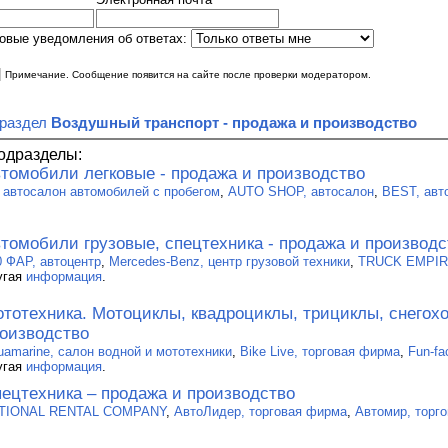
овые уведомления об ответах:
|
Примечание. Сообщение появится на сайте после проверки модератором.
 раздел
Воздушный транспорт - продажа и производство
одразделы:
томобили легковые - продажа и производство
, автосалон автомобилей с пробегом
,
AUTO SHOP, автосалон
,
BEST, авт
томобили грузовые, спецтехника - продажа и производс
0 ФАР, автоцентр
,
Mercedes-Benz, центр грузовой техники
,
TRUCK EMPIRE
угая
информация
.
тотехника. Мотоциклы, квадроциклы, трициклы, снегохо
оизводство
uamarine, салон водной и мототехники
,
Bike Live, торговая фирма
,
Fun-fa
угая
информация
.
ецтехника – продажа и производство
TIONAL RENTAL COMPANY
,
АвтоЛидер, торговая фирма
,
Автомир, торг