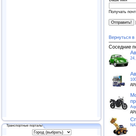
Получать почт
Вернуться в
Соседние п
Ав
24
Ав
10
др
Мо
пр
Aq
др
Сп
NA
Транспортные порталы