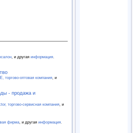
осалон
, и другая
информация
.
тво
, торгово-оптовая компания
, и
ды - продажа и
ctor, торгово-сервисная компания
, и
овая фирма
, и другая
информация
.