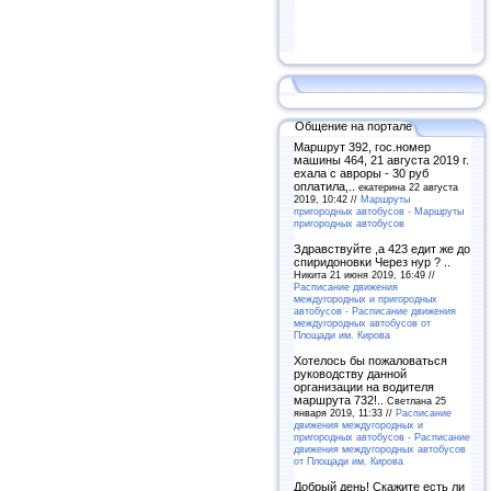
Общение на портале
Маршрут 392, гос.номер
машины 464, 21 августа 2019 г.
ехала с авроры - 30 руб
оплатила,..
екатерина 22 августа
2019, 10:42 //
Маршруты
пригородных автобусов - Маршруты
пригородных автобусов
Здравствуйте ,а 423 едит же до
спиридоновки Через нур ? ..
Никита 21 июня 2019, 16:49 //
Расписание движения
междугородных и пригородных
автобусов - Расписание движения
междугородных автобусов от
Площади им. Кирова
Хотелось бы пожаловаться
руководству данной
организации на водителя
маршрута 732!..
Светлана 25
января 2019, 11:33 //
Расписание
движения междугородных и
пригородных автобусов - Расписание
движения междугородных автобусов
от Площади им. Кирова
Добрый день! Скажите есть ли