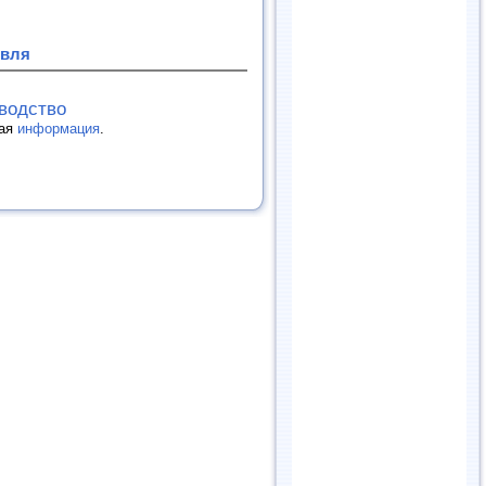
овля
зводство
гая
информация
.