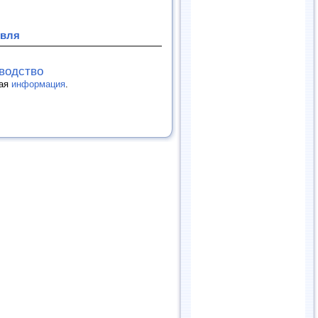
овля
зводство
гая
информация
.