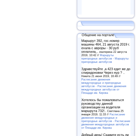
Общение на портале
Маршрут 392, гос.номер
машины 464, 21 августа 2019 г.
ехала с авроры - 30 руб
оплатила,..
екатерина 22 августа
2019, 10:42 //
Маршруты
пригородных автобусов - Маршруты
пригородных автобусов
Здравствуйте ,а 423 едит же до
спиридоновки Через нур ? ..
Никита 21 июня 2019, 16:49 //
Расписание движения
междугородных и пригородных
автобусов - Расписание движения
междугородных автобусов от
Площади им. Кирова
Хотелось бы пожаловаться
руководству данной
организации на водителя
маршрута 732!..
Светлана 25
января 2019, 11:33 //
Расписание
движения междугородных и
пригородных автобусов - Расписание
движения междугородных автобусов
от Площади им. Кирова
Добрый день! Скажите есть ли