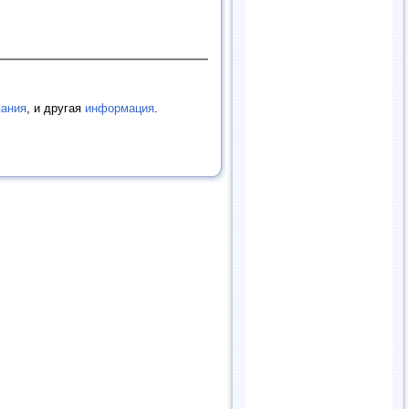
пания
, и другая
информация
.