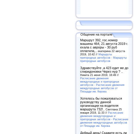
Общение на портале
Маршрут 392, гос.номер
машины 464, 21 августа 2019 г.
ехала с авроры - 30 руб
оплатила,..
екатерина 22 августа
2019, 10:42 //
Маршруты
пригородных автобусов - Маршруты
пригородных автобусов
Здравствуйте ,а 423 едит же до
спиридоновки Через нур ? ..
Никита 21 июня 2019, 16:49 //
Расписание движения
междугородных и пригородных
автобусов - Расписание движения
междугородных автобусов от
Площади им. Кирова
Хотелось бы пожаловаться
руководству данной
организации на водителя
маршрута 732!..
Светлана 25
января 2019, 11:33 //
Расписание
движения междугородных и
пригородных автобусов - Расписание
движения междугородных автобусов
от Площади им. Кирова
Добрый день! Скажите есть ли