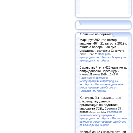
Общение на портале
Маршрут 392, гос.номер
машины 464, 21 августа 2019 г.
ехала с авроры - 30 руб
оплатила,..
екатерина 22 августа
2019, 10:42 //
Маршруты
пригородных автобусов - Маршруты
пригородных автобусов
Здравствуйте ,а 423 едит же до
спиридоновки Через нур ? ..
Никита 21 июня 2019, 16:49 //
Расписание движения
междугородных и пригородных
автобусов - Расписание движения
междугородных автобусов от
Площади им. Кирова
Хотелось бы пожаловаться
руководству данной
организации на водителя
маршрута 732!..
Светлана 25
января 2019, 11:33 //
Расписание
движения междугородных и
пригородных автобусов - Расписание
движения междугородных автобусов
от Площади им. Кирова
Добрый день! Скажите есть ли