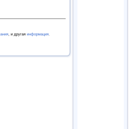
пания
, и другая
информация
.