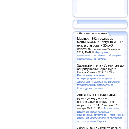
Общение на портале
Маршрут 392, гос.номер
машины 464, 21 августа 2019 г.
ехала с авроры - 30 руб
оплатила,..
екатерина 22 августа
2019, 10:42 //
Маршруты
пригородных автобусов - Маршруты
пригородных автобусов
Здравствуйте ,а 423 едит же до
спиридоновки Через нур ? ..
Никита 21 июня 2019, 16:49 //
Расписание движения
междугородных и пригородных
автобусов - Расписание движения
междугородных автобусов от
Площади им. Кирова
Хотелось бы пожаловаться
руководству данной
организации на водителя
маршрута 732!..
Светлана 25
января 2019, 11:33 //
Расписание
движения междугородных и
пригородных автобусов - Расписание
движения междугородных автобусов
от Площади им. Кирова
Добрый день! Скажите есть ли