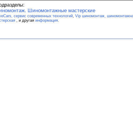
одразделы:
номонтаж. Шиномонтажные мастерские
veCars, сервис современных технологий
,
Vip шиномонтаж, шиномонтажна
стерская
, и другая
информация
.