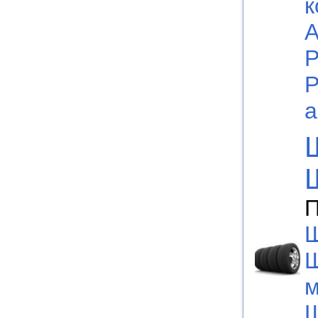
к
А
Р
Р
а
П
Ш
м
Ш