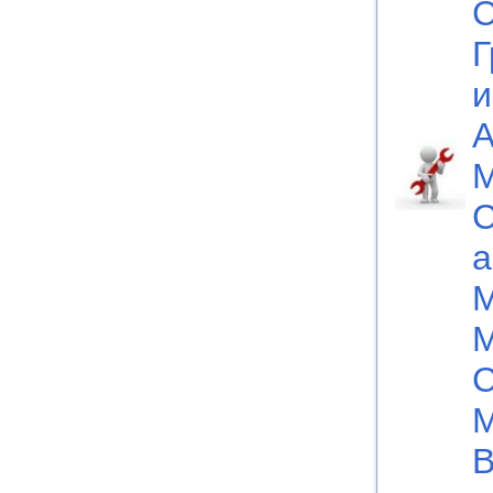
С
Г
и
А
М
С
а
М
М
С
М
В