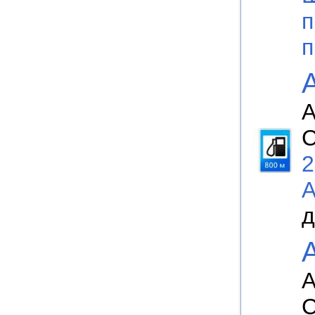
п
п
А
С
2
д
А