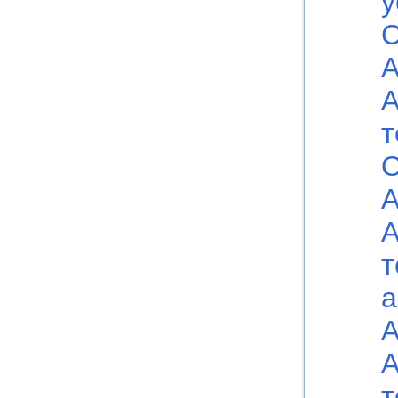
у
С
А
А
т
О
А
А
т
а
А
А
т