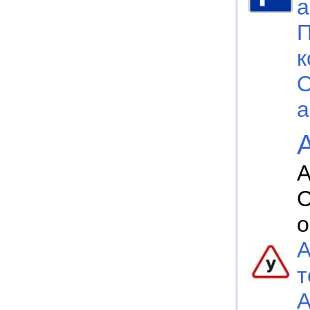
а
П
к
О
а
А
С
о
А
т
А