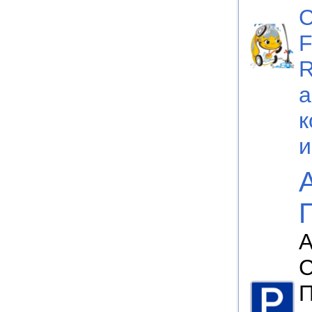
C
F
а
к
А
П