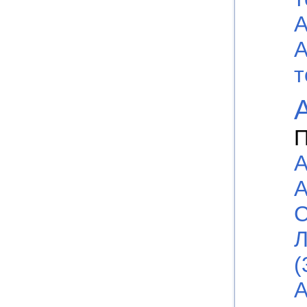
А
А
т
П
А
А
С
Л
(
А