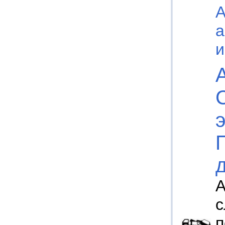
а
А
с
п