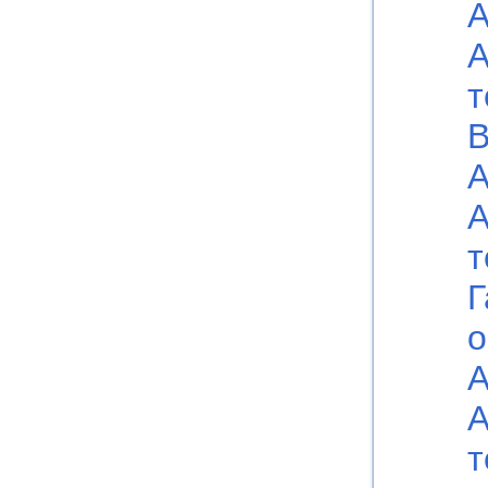
А
А
т
В
А
А
т
Г
о
А
А
т