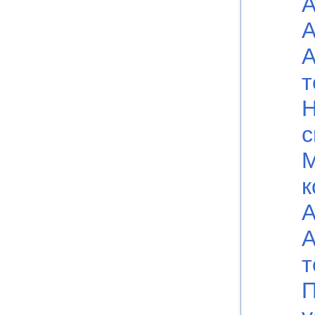
А
А
А
т
Н
с
к
А
А
т
П