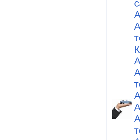
с
А
А
т
К
А
А
т
А
А
А
т