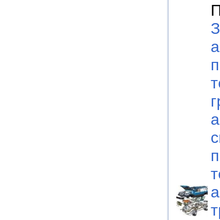
П
З
а
п
т
г
а
с
п
т
а
т