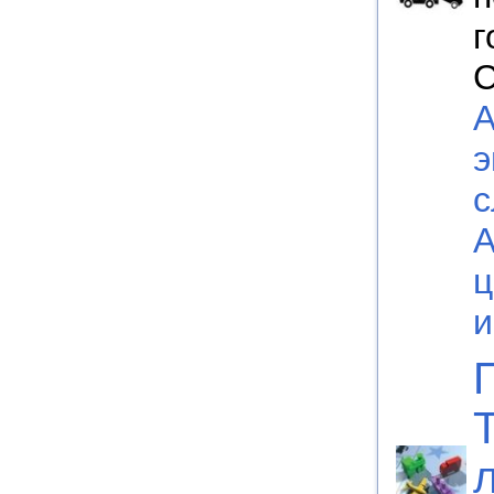
г
С
А
э
с
ц