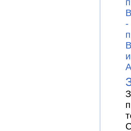
п
В
-
п
В
и
А
З
п
т
С