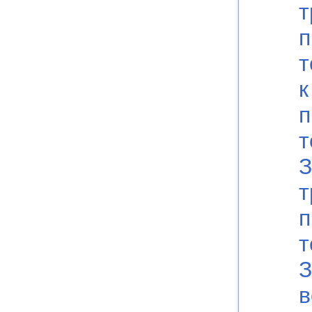
т
п
т
к
п
т
З
т
п
т
З
в