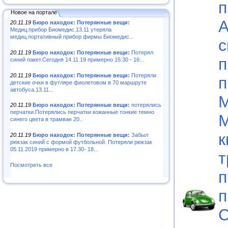
п
Новое на портале
А
20.11.19
Бюро находок: Потерянные вещи:
Медиц.прибор Биомедис.13.11 утеряла
медиц.портативный прибор фирмы Биомедис...
с
20.11.19
Бюро находок: Потерянные вещи:
Потерял
п
синий пакет.Сегодня 14.11.19 примерно 15:30 - 16:..
20.11.19
Бюро находок: Потерянные вещи:
Потеряли
п
детские очки в футляре фиолетовом в 70 маршруте
автобуса.13.11...
М
20.11.19
Бюро находок: Потерянные вещи:
потерялись
перчатки.Потерялись перчатки кожанные тонкие темно
М
синего цвета в трамвае 20..
к
20.11.19
Бюро находок: Потерянные вещи:
Забыл
рюкзак синий с формой футбольной. Потеряли рюкзак
05.11.2019 примерно в 17.30- 18...
т
Посмотреть все
п
п
С