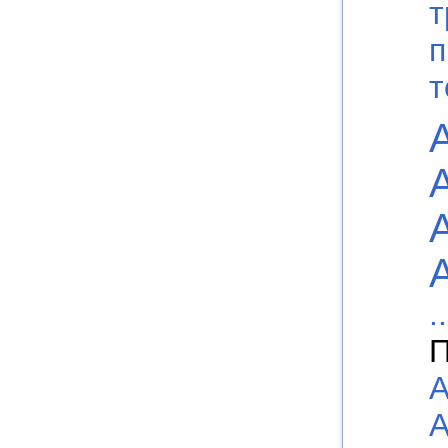
т
п
т
..
П
А
А