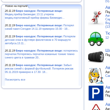
(5)
.
Новое на портале
Ав
20.11.19
Бюро находок: Потерянные вещи:
По
Медиц.прибор Биомедис.13.11 утеряла
Ав
медиц.портативный прибор фирмы Биомедис...
Се
Во
20.11.19
Бюро находок: Потерянные вещи:
Потерял
(13
синий пакет.Сегодня 14.11.19 примерно 15:30 - 16:..
Тю
20.11.19
Бюро находок: Потерянные вещи:
Потеряли
12 
детские очки в футляре фиолетовом в 70 маршруте
автобуса.13.11...
Ши
20.11.19
Бюро находок: Потерянные вещи:
потерялись
перчатки.Потерялись перчатки кожанные тонкие темно
По
синего цвета в трамвае 20..
20.11.19
Бюро находок: Потерянные вещи:
Забыл
Ав
рюкзак синий с формой футбольной. Потеряли рюкзак
Ав
05.11.2019 примерно в 17.30- 18...
Ca
Посмотреть все
Ав
Ав
По
А
Ав