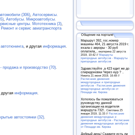
втомобили (306)
,
Автосервисы.
5)
,
Автобусы. Микроавтобусы.
рвисные центры. Мототехника (3)
,
,
Ремонт и сервис авиатранспорта
Общение на портале
Маршрут 392, гос.номер
машины 464, 21 августа 2019 г.
 автотюнинга
, и другая
информация
.
ехала с авроры - 30 руб
оплатила,..
екатерина 22 августа
2019, 10:42 //
Маршруты
пригородных автобусов - Маршруты
пригородных автобусов
- продажа и производство (70)
.
Здравствуйте ,а 423 едит же до
спиридоновки Через нур ? ..
Никита 21 июня 2019, 16:49 //
Расписание движения
междугородных и пригородных
автобусов - Расписание движения
междугородных автобусов от
Площади им. Кирова
и другая
информация
.
Хотелось бы пожаловаться
руководству данной
организации на водителя
маршрута 732!..
Светлана 25
января 2019, 11:33 //
Расписание
крытые автостоянки (32)
.
движения междугородных и
пригородных автобусов - Расписание
движения междугородных автобусов
от Площади им. Кирова
Добрый день! Скажите есть ли