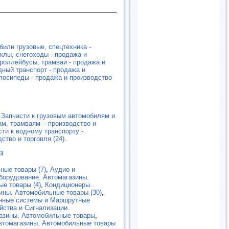
били грузовые, спецтехника -
клы, снегоходы - продажа и
роллейбусы, трамваи - продажа и
дный транспорт - продажа и
лосипеды - продажа и производство
,
Запчасти к грузовым автомобилям и
ам, трамваям – производство и
сти к водному транспорту -
ство и торговля (24)
.
а
ные товары (7)
,
Аудио и
борудование. Автомагазины.
е товары (4)
,
Кондиционеры.
ины. Автомобильные товары (30)
,
нные системы и Маршрутные
йства и Сигнализации.
газины. Автомобильные товары
,
втомагазины. Автомобильные товары