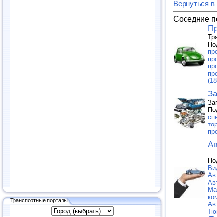
Вернуться в
Соседние п
Пр
Тр
По
пр
пр
пр
пр
(18
За
За
По
сп
тор
пр
Ав
...
По
Ви
Ав
Ав
Ма
ко
Транспортные порталы
Ав
Тю