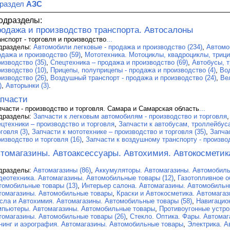
 раздел
АЗС
одразделы:
одажа и производство транспорта. Автосалоны
анспорт - торговля и производство
...
дразделы:
Автомобили легковые - продажа и производство (234)
,
Автомо
одажа и производство (59)
,
Мототехника. Мотоциклы, квадроциклы, трици
оизводство (35)
,
Спецтехника – продажа и производство (69)
,
Автобусы, т
оизводство (10)
,
Прицепы, полуприцепы - продажа и производство (4)
,
Во
оизводство (26)
,
Воздушный транспорт - продажа и производство (24)
,
Ве
)
,
Авторынки (3)
.
пчасти
пчасти - производство и торговля. Самара и Самарская область
...
дразделы:
Запчасти к легковым автомобилям - производство и торговля
ецтехники – производство и торговля
,
Запчасти к автобусам, троллейбус
говля (3)
,
Запчасти к мототехнике – производство и торговля (35)
,
Запча
оизводство и торговля (16)
,
Запчасти к воздушному транспорту - производ
томагазины. Автоаксессуары. Автохимия. Автокосметик
дразделы:
Автомагазины (86)
,
Аккумуляторы. Автомагазины. Автомобиль
деотехника. Автомагазины. Автомобильные товары (12)
,
Газотопливное о
томобильные товары (13)
,
Интерьер салона. Автомагазины. Автомобильны
томагазины. Автомобильные товары
,
Краски и Автокосметика. Автомагаз
сла и Автохимия. Автомагазины. Автомобильные товары (58)
,
Навигацио
мпьютеры. Автомагазины. Автомобильные товары
,
Противоугонные устро
томагазины. Автомобильные товары (26)
,
Cтекло. Оптика. Фары. Автома
нинг и аэрография. Автомагазины. Автомобильные товары
,
Электрика. А