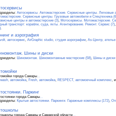
тосервисы
дразделы:
Автосервисы. Автомастерские. Сервисные центры. Легковые а
томастерские. Сервисные центры. Грузовые автомобили и Спецтехника (6
рвисные центры и автомастерские (3)
,
Мотосервисы. Мотомастерские. Се
дный транспорт: корабли, суда, яхты. Агентирование. Ремонт. Сервис (7)
)
.
нинг и аэрография
volt, автосервис
,
AirGraphic studio, студия аэрографии
,
As-Центр, ателье
номонтаж. Шины и диски
дразделы:
Шиномонтаж. Шиномонтажные мастерские (58)
,
Шины и диски 
томойки
томойки города Самары
...
rwash, автомойка
,
Fresh, автомойка
,
RESPECT, автомоечный комплекс
, 
тостоянки. Паркинг
тостоянки города Самары
...
дразделы:
Крытые автостоянки. Паркинги. Гаражные комплексы (172)
,
От
втошколы
тошколы города Самары и Самарской области
...