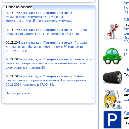
Ав
Новое на портале
Тю
(5)
.
20.11.19
Бюро находок: Потерянные вещи:
Медиц.прибор Биомедис.13.11 утеряла
Ав
медиц.портативный прибор фирмы Биомедис...
По
Ав
20.11.19
Бюро находок: Потерянные вещи:
Потерял
Се
синий пакет.Сегодня 14.11.19 примерно 15:30 - 16:..
Во
(13
20.11.19
Бюро находок: Потерянные вещи:
Потеряли
детские очки в футляре фиолетовом в 70 маршруте
Тю
автобуса.13.11...
12 
20.11.19
Бюро находок: Потерянные вещи:
потерялись
перчатки.Потерялись перчатки кожанные тонкие темно
синего цвета в трамвае 20..
Ши
По
20.11.19
Бюро находок: Потерянные вещи:
Забыл
рюкзак синий с формой футбольной. Потеряли рюкзак
05.11.2019 примерно в 17.30- 18...
Ав
Посмотреть все
Ав
Ca
Ав
Ав
По