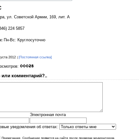
С
ара, ул. Советской Армии, 169, лит. А
846) 224 5857
ы:
Пн-Вс: Круглосуточно
густа 2012
[Постоянная ссылка]
росмотров:
 или комментарий?..
Электронная почта
овые уведомления об ответах:
|
Примечание. Сообщение появится на сайте после проверки модератором.