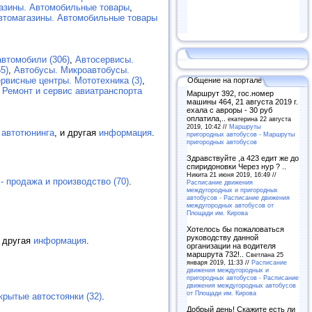
газины. Автомобильные товары
,
втомагазины. Автомобильные товары
втомобили (306)
,
Автосервисы.
5)
,
Автобусы. Микроавтобусы.
рвисные центры. Мототехника (3)
,
Общение на портале
,
Ремонт и сервис авиатранспорта
Маршрут 392, гос.номер
машины 464, 21 августа 2019 г.
ехала с авроры - 30 руб
оплатила,..
екатерина 22 августа
2019, 10:42 //
Маршруты
 автотюнинга
, и другая
информация
.
пригородных автобусов - Маршруты
пригородных автобусов
Здравствуйте ,а 423 едит же до
спиридоновки Через нур ? ..
Никита 21 июня 2019, 16:49 //
- продажа и производство (70)
.
Расписание движения
междугородных и пригородных
автобусов - Расписание движения
междугородных автобусов от
Площади им. Кирова
Хотелось бы пожаловаться
руководству данной
и другая
информация
.
организации на водителя
маршрута 732!..
Светлана 25
января 2019, 11:33 //
Расписание
движения междугородных и
пригородных автобусов - Расписание
движения междугородных автобусов
от Площади им. Кирова
крытые автостоянки (32)
.
Добрый день! Скажите есть ли