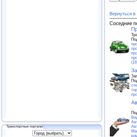
Вернуться в
Соседние п
Пр
Тр
По
пр
пр
пр
пр
(18
За
За
По
сп
тор
пр
Ав
...
По
Ви
Ав
Ав
Транспортные порталы
Ма
ко