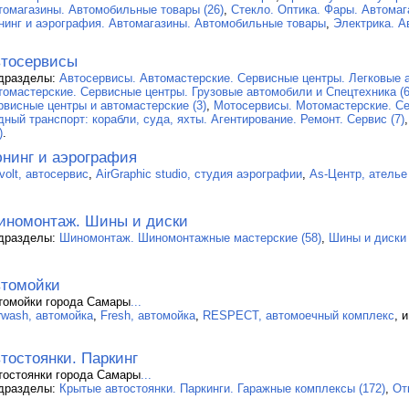
томагазины. Автомобильные товары (26)
,
Cтекло. Оптика. Фары. Автома
нинг и аэрография. Автомагазины. Автомобильные товары
,
Электрика. А
тосервисы
дразделы:
Автосервисы. Автомастерские. Сервисные центры. Легковые а
томастерские. Сервисные центры. Грузовые автомобили и Спецтехника (6
рвисные центры и автомастерские (3)
,
Мотосервисы. Мотомастерские. Се
дный транспорт: корабли, суда, яхты. Агентирование. Ремонт. Сервис (7)
)
.
нинг и аэрография
volt, автосервис
,
AirGraphic studio, студия аэрографии
,
As-Центр, ателье
номонтаж. Шины и диски
дразделы:
Шиномонтаж. Шиномонтажные мастерские (58)
,
Шины и диски 
томойки
томойки города Самары
...
rwash, автомойка
,
Fresh, автомойка
,
RESPECT, автомоечный комплекс
, 
тостоянки. Паркинг
тостоянки города Самары
...
дразделы:
Крытые автостоянки. Паркинги. Гаражные комплексы (172)
,
От