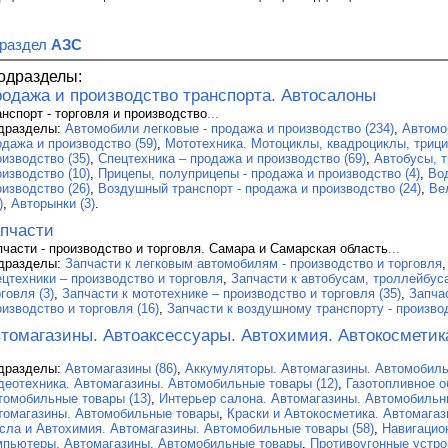
 раздел
АЗС
одразделы:
одажа и производство транспорта. Автосалоны
анспорт - торговля и производство
...
дразделы:
Автомобили легковые - продажа и производство (234)
,
Автомо
одажа и производство (59)
,
Мототехника. Мотоциклы, квадроциклы, трици
оизводство (35)
,
Спецтехника – продажа и производство (69)
,
Автобусы, т
оизводство (10)
,
Прицепы, полуприцепы - продажа и производство (4)
,
Во
оизводство (26)
,
Воздушный транспорт - продажа и производство (24)
,
Ве
)
,
Авторынки (3)
.
пчасти
пчасти - производство и торговля. Самара и Самарская область
...
дразделы:
Запчасти к легковым автомобилям - производство и торговля
ецтехники – производство и торговля
,
Запчасти к автобусам, троллейбус
говля (3)
,
Запчасти к мототехнике – производство и торговля (35)
,
Запча
оизводство и торговля (16)
,
Запчасти к воздушному транспорту - производ
томагазины. Автоаксессуары. Автохимия. Автокосметик
дразделы:
Автомагазины (86)
,
Аккумуляторы. Автомагазины. Автомобиль
деотехника. Автомагазины. Автомобильные товары (12)
,
Газотопливное о
томобильные товары (13)
,
Интерьер салона. Автомагазины. Автомобильны
томагазины. Автомобильные товары
,
Краски и Автокосметика. Автомагаз
сла и Автохимия. Автомагазины. Автомобильные товары (58)
,
Навигацио
мпьютеры. Автомагазины. Автомобильные товары
,
Противоугонные устро