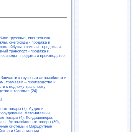
били грузовые, спецтехника -
клы, снегоходы - продажа и
роллейбусы, трамваи - продажа и
дный транспорт - продажа и
лосипеды - продажа и производство
,
Запчасти к грузовым автомобилям и
ам, трамваям – производство и
сти к водному транспорту -
ство и торговля (24)
.
а
ные товары (7)
,
Аудио и
борудование. Автомагазины.
е товары (4)
,
Кондиционеры.
ины. Автомобильные товары (30)
,
нные системы и Маршрутные
йства и Сигнализации.