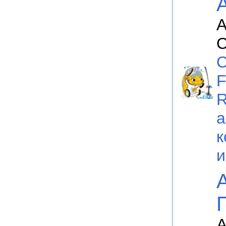
А
C
F
а
к
А