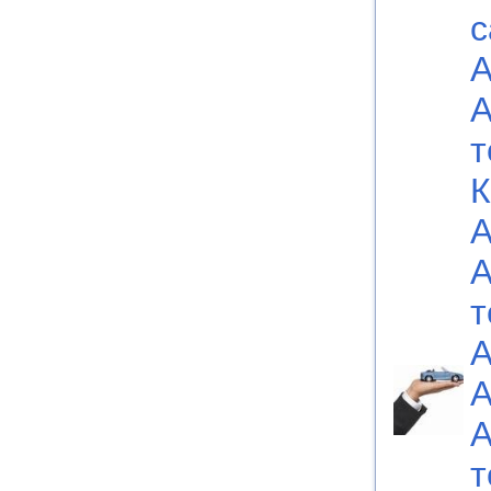
с
А
А
т
К
А
А
т
А
А
А
т