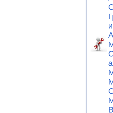
С
Г
и
А
М
С
а
М
М
С
М
В