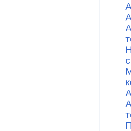
А
А
А
т
Н
с
к
А
А
т
П