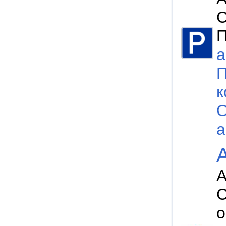
П
а
П
к
О
а
А
С
о