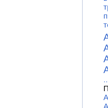
т
п
т
..
П
А
А