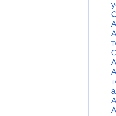
у
С
А
А
т
О
А
А
т
а
А
А