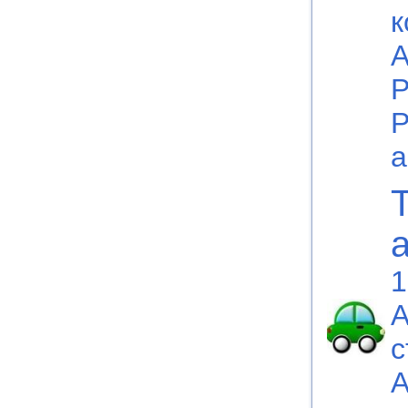
к
А
Р
Р
а
1
A
с
A