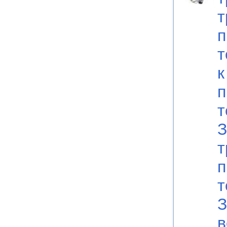
т
п
т
к
п
т
З
т
п
т
З
в