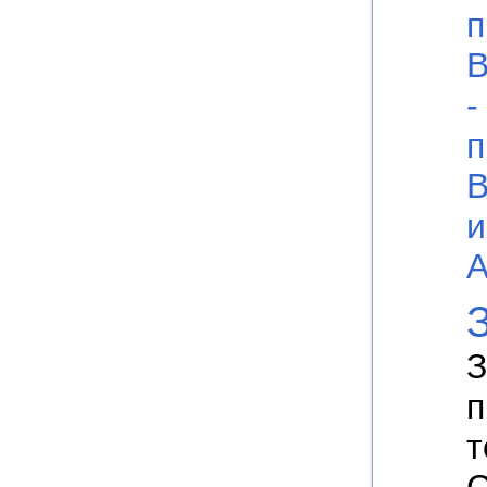
п
В
-
п
В
и
А
З
п
т