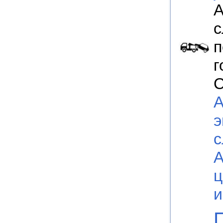
А
с
п
г
С
А
э
с
ц