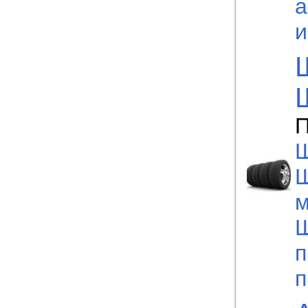
а
П
Ш
м
Ш
п
п