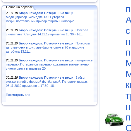
п
Новое на портале
20.11.19
Бюро находок: Потерянные вещи:
А
Медиц.прибор Биомедис.13.11 утеряла
медиц.портативный прибор фирмы Биомедис...
с
20.11.19
Бюро находок: Потерянные вещи:
Потерял
синий пакет.Сегодня 14.11.19 примерно 15:30 - 16:..
п
20.11.19
Бюро находок: Потерянные вещи:
Потеряли
детские очки в футляре фиолетовом в 70 маршруте
п
автобуса.13.11...
М
20.11.19
Бюро находок: Потерянные вещи:
потерялись
перчатки.Потерялись перчатки кожанные тонкие темно
синего цвета в трамвае 20..
М
20.11.19
Бюро находок: Потерянные вещи:
Забыл
к
рюкзак синий с формой футбольной. Потеряли рюкзак
05.11.2019 примерно в 17.30- 18...
т
Посмотреть все
п
п
С