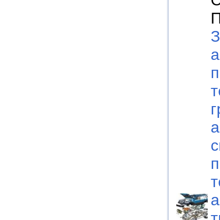
С
П
З
а
п
т
г
а
с
п
т
а
т