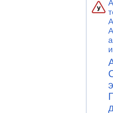
А
т
А
а