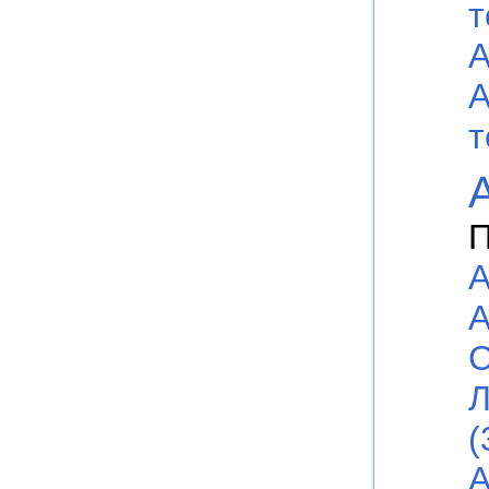
т
А
А
т
П
А
А
С
Л
(
А