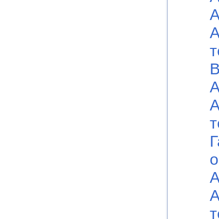
А
А
т
В
А
А
т
Г
о
А
А
т