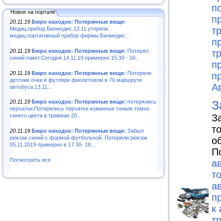
п
Новое на портале
п
20.11.19
Бюро находок: Потерянные вещи:
т
Медиц.прибор Биомедис.13.11 утеряла
медиц.портативный прибор фирмы Биомедис...
п
20.11.19
Бюро находок: Потерянные вещи:
Потерял
т
синий пакет.Сегодня 14.11.19 примерно 15:30 - 16:..
п
20.11.19
Бюро находок: Потерянные вещи:
Потеряли
п
детские очки в футляре фиолетовом в 70 маршруте
А
автобуса.13.11...
З
20.11.19
Бюро находок: Потерянные вещи:
потерялись
перчатки.Потерялись перчатки кожанные тонкие темно
З
синего цвета в трамвае 20..
т
20.11.19
Бюро находок: Потерянные вещи:
Забыл
рюкзак синий с формой футбольной. Потеряли рюкзак
о
05.11.2019 примерно в 17.30- 18...
П
Посмотреть все
а
т
а
п
к
т