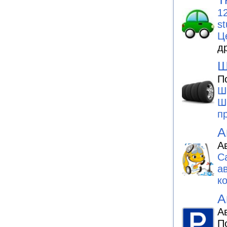
12
s
Ц
д
Ш
П
Ш
Ш
п
А
А
C
а
к
А
А
П