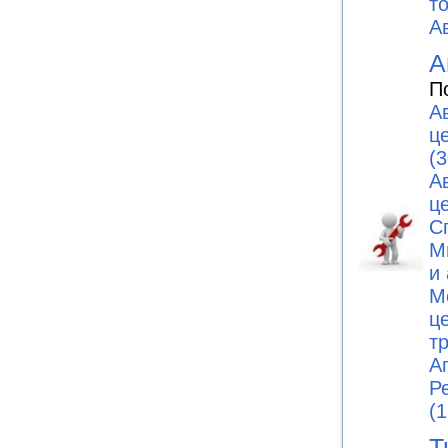
т
А
А
П
А
ц
(3
А
ц
С
М
и
М
ц
т
А
Р
(1
Т