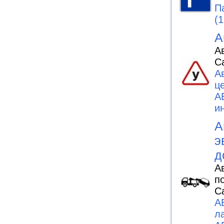
П
(1
А
А
С
А
ц
А
и
А
э
д
А
п
С
А
л