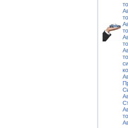
т
А
т
А
т
А
т
А
т
с
к
А
П
С
А
C
А
т
А