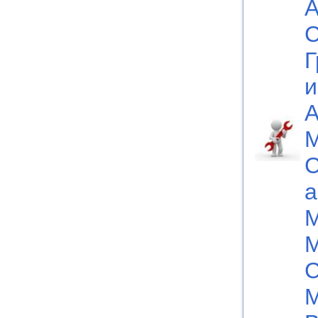
А
С
Г
и
А
М
С
а
М
М
С
М