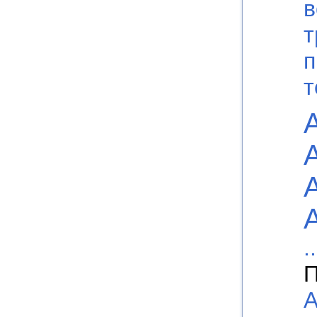
в
т
п
т
..
П
А