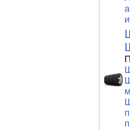
а
П
Ш
м
Ш
п
п