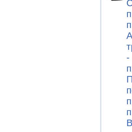
С
п
п
А
т
-
п
П
п
п
п
В