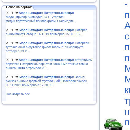
-
Новое на портале
п
20.11.19
Бюро находок: Потерянные вещи:
Медиц.прибор Биомедис.13.11 утеряла
медиц.портативный прибор фирмы Биомедис...
А
20.11.19
Бюро находок: Потерянные вещи:
Потерял
с
синий пакет.Сегодня 14.11.19 примерно 15:30 - 16:..
20.11.19
Бюро находок: Потерянные вещи:
Потеряли
п
детские очки в футляре фиолетовом в 70 маршруте
автобуса.13.11...
п
20.11.19
Бюро находок: Потерянные вещи:
потерялись
перчатки.Потерялись перчатки кожанные тонкие темно
М
синего цвета в трамвае 20..
М
20.11.19
Бюро находок: Потерянные вещи:
Забыл
рюкзак синий с формой футбольной. Потеряли рюкзак
05.11.2019 примерно в 17.30- 18...
к
Посмотреть все
т
п
п