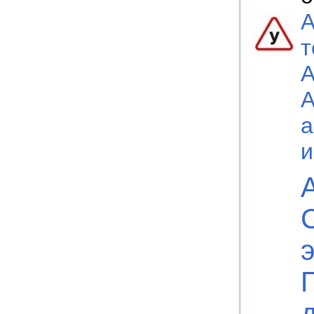
А
т
А
а