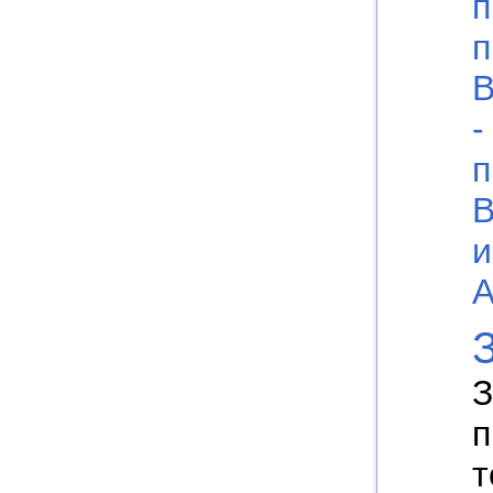
п
п
В
-
п
В
и
А
З
п
т