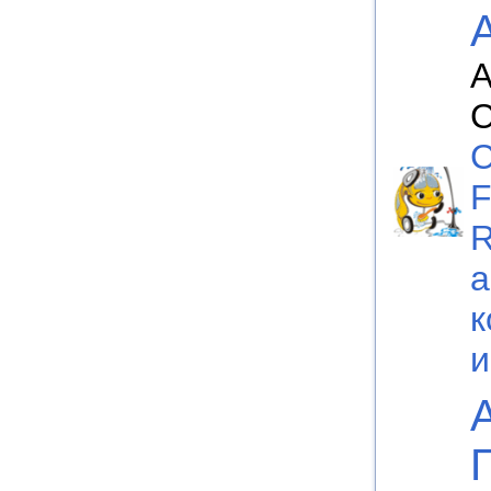
А
C
F
а
к