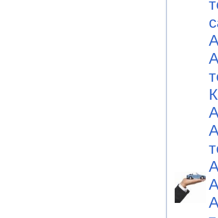
т
с
А
А
т
К
А
А
т
А
А
А