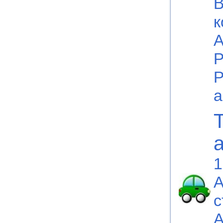
В
к
А
Р
Р
а
1
A
с
A