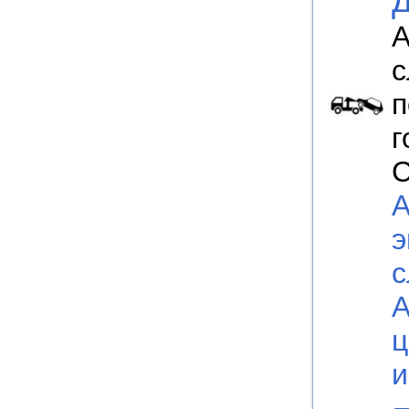
А
с
п
г
С
А
э
с
ц