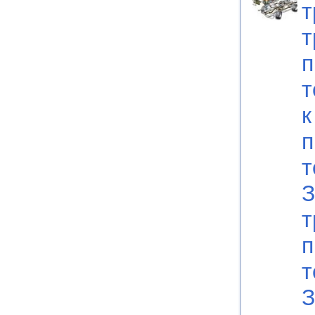
т
т
п
т
к
п
т
З
т
п
т
З