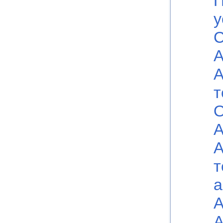
П
у
С
А
А
т
О
А
А
т
а
А
А