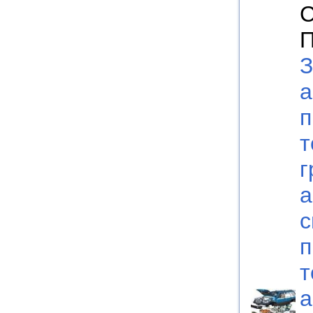
С
П
З
а
п
т
г
а
с
п
т
а