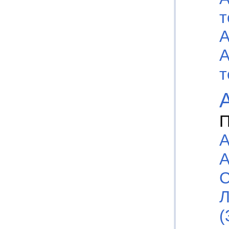
т
А
А
т
П
А
А
С
Л
(