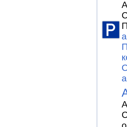
А
П
а
П
к
О
а
А
С
о