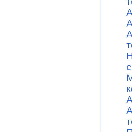
т
А
А
А
т
Н
с
к
А
А
т