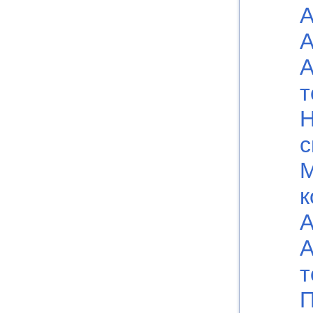
А
А
А
т
Н
с
к
А
А
т
П