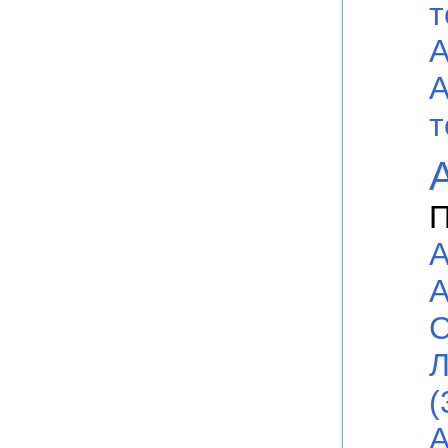
т
А
А
т
П
А
А
С
Л
(
А