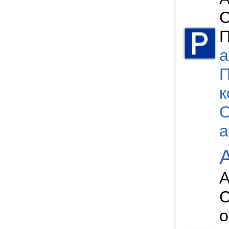
П
а
П
к
О
а
А
С
о