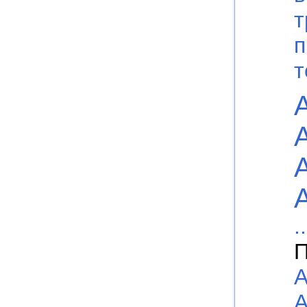
т
п
т
..
П
А
А