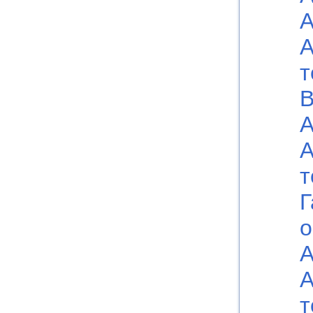
А
А
т
В
А
А
т
Г
о
А
А
т