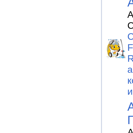
А
C
F
а
к
А