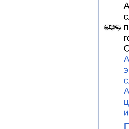
А
с
п
г
С
А
э
с
ц