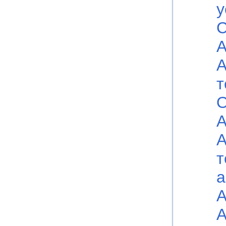
у
С
А
А
т
О
А
А
т
а
А
А