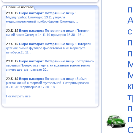
п
Новое на портале
20.11.19
Бюро находок: Потерянные вещи:
А
Медиц.прибор Биомедис.13.11 утеряла
медиц.портативный прибор фирмы Биомедис...
с
20.11.19
Бюро находок: Потерянные вещи:
Потерял
синий пакет.Сегодня 14.11.19 примерно 15:30 - 16:..
п
20.11.19
Бюро находок: Потерянные вещи:
Потеряли
детские очки в футляре фиолетовом в 70 маршруте
п
автобуса.13.11...
М
20.11.19
Бюро находок: Потерянные вещи:
потерялись
перчатки.Потерялись перчатки кожанные тонкие темно
синего цвета в трамвае 20..
М
20.11.19
Бюро находок: Потерянные вещи:
Забыл
к
рюкзак синий с формой футбольной. Потеряли рюкзак
05.11.2019 примерно в 17.30- 18...
т
Посмотреть все
п
п
С