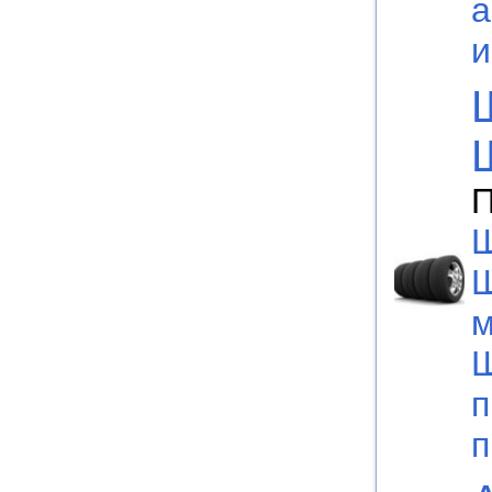
а
П
Ш
м
Ш
п
п