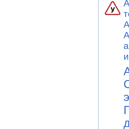
А
т
А
а