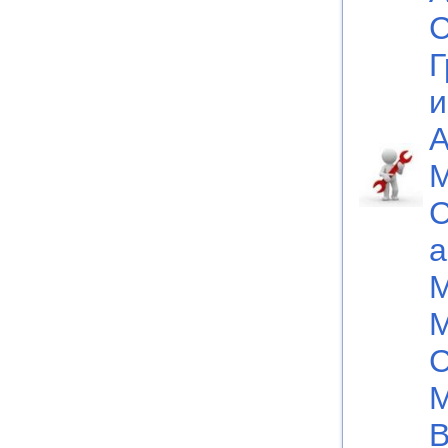
С
Г
и
А
М
С
а
М
М
С
М
В