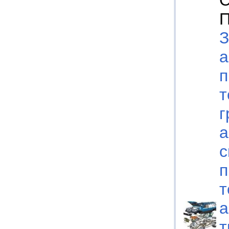
С
П
З
а
п
т
г
а
с
п
т
а
т