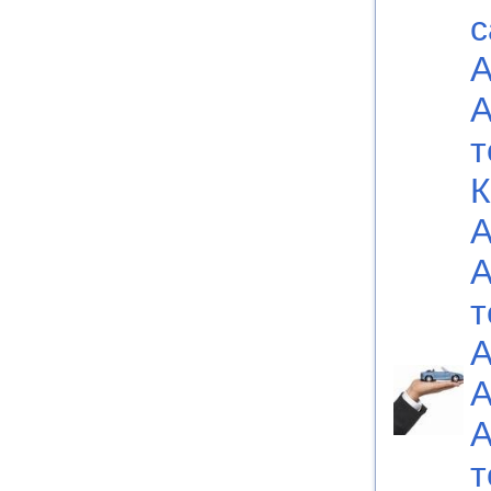
с
А
А
т
К
А
А
т
А
А
А
т