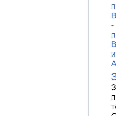
п
В
-
п
В
и
А
З
п
т