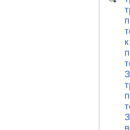
т
п
т
к
п
т
З
т
п
т
З
в