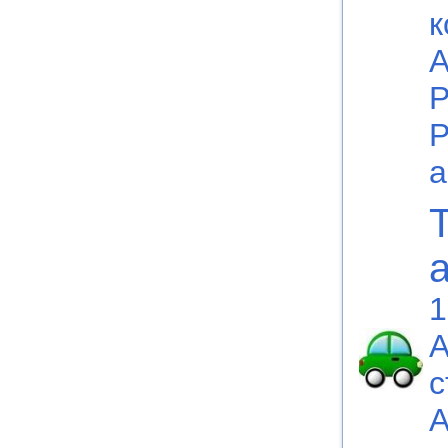
к
А
Р
Р
а
1
A
с
A